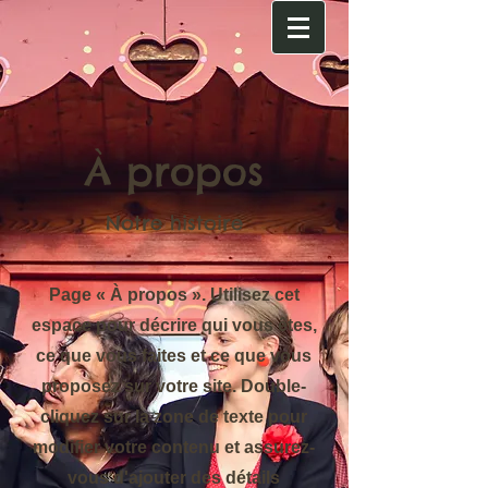
À propos
Notre histoire
Page « À propos ». Utilisez cet
espace pour décrire qui vous êtes,
ce que vous faites et ce que vous
proposez sur votre site. Double-
cliquez sur la zone de texte pour
modifier votre contenu et assurez-
vous d'ajouter des détails